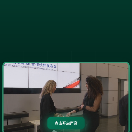
点击开启声音