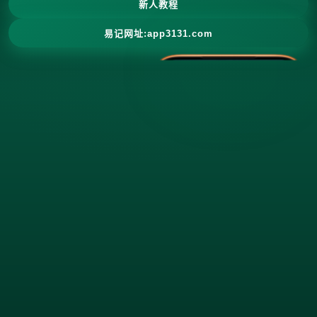
新人教程
易记网址:app3131.com