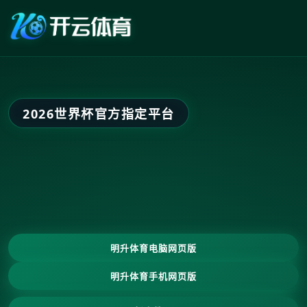
2026世界杯官方指定平台
明升体育电脑网页版
明升体育手机网页版